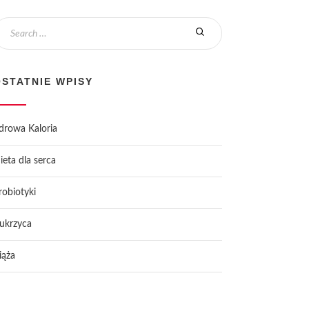
OSTATNIE WPISY
drowa Kaloria
ieta dla serca
robiotyki
ukrzyca
iąża