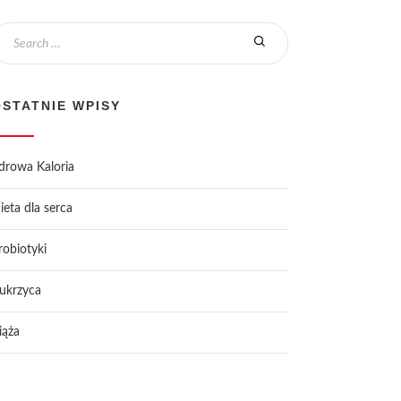
OSTATNIE WPISY
drowa Kaloria
ieta dla serca
robiotyki
ukrzyca
iąża