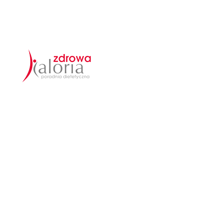
Zdrowa Kaloria
Poradnia Dietetyczna Zdrowa-Kaloria powstała z
pasji i zainteresowania zdrowym odżywianiem
właścicielki.
Polecane Linki