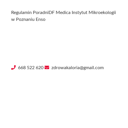
Regulamin Poradni
DF Medica
Instytut Mikroekologii
w Poznaniu
Enso
PORADNIA DIETETYCZNA
ZDROWA KALORIA
ul. Krakowska 43/3
47-100 Strzelce Opolskie
668 522 620
zdrowakaloria@gmail.com